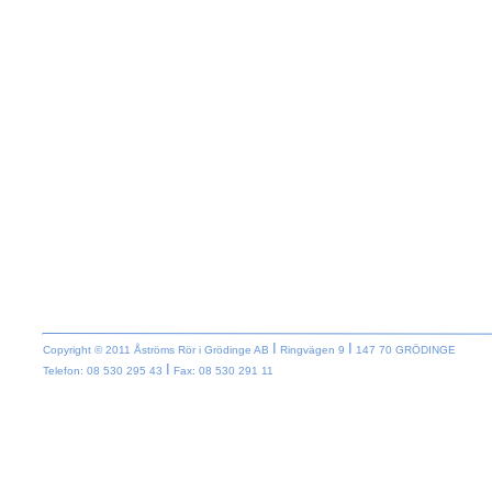
I
I
Copyright © 2011 Åströms Rör i Grödinge AB
Ringvägen 9
147 70 GRÖDINGE
I
Telefon: 08 530 295 43
Fax: 08 530 291 11